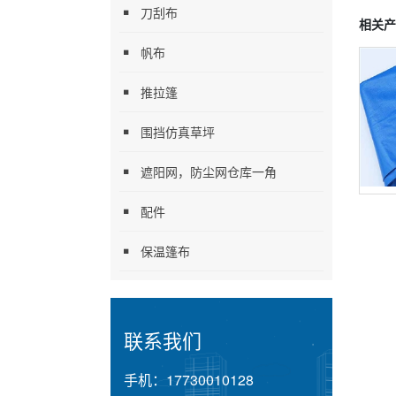
刀刮布
相关产
帆布
推拉篷
围挡仿真草坪
遮阳网，防尘网仓库一角
配件
保温篷布
联系我们
手机：
17730010128