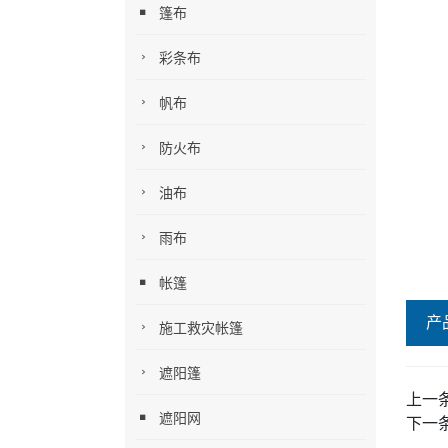
篷布
彩条布
帆布
防火布
油布
雨布
帐篷
产
施工救灾帐篷
遮阳篷
上一
遮阳网
下一