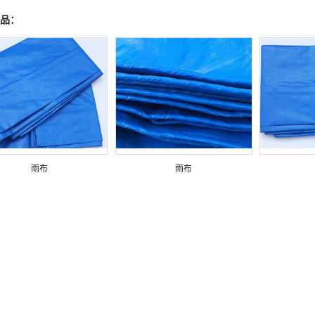
品：
雨布
雨布