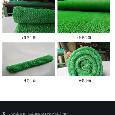
4针防尘网
6针防尘网
2针防尘网
3针防尘网
安徽省合肥市瑶海区合肥朱氏篷布加工厂