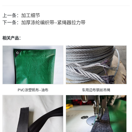
上一条：
加工细节
下一条：
加厚涤纶编织带--紧绳器拉力带
相关产品：
PVC涂塑帆布--油布
车用边布钢丝吊绳