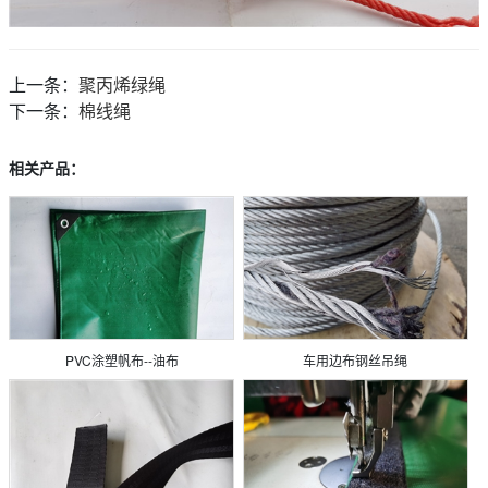
上一条：
聚丙烯绿绳
下一条：
棉线绳
相关产品：
PVC涂塑帆布--油布
车用边布钢丝吊绳